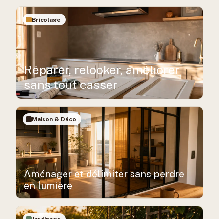
Bricolage
Réparer, relooker, améliorer
sans tout casser
Maison & Déco
Aménager et délimiter sans perdre
en lumière