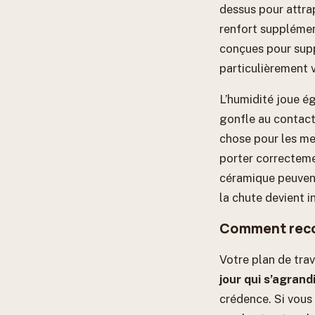
dessus pour attra
renfort supplémen
conçues pour supp
particulièrement v
L’humidité joue é
gonfle au contact 
chose pour les me
porter correctemen
céramique peuvent
la chute devient i
Comment reconn
Votre plan de trav
jour qui s’agran
crédence. Si vous 