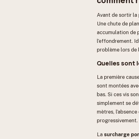
comment r
Avant de sortir la
Une chute de plan 
accumulation de p
l’effondrement. Id
problème lors de l
Quelles sont l
La première cause
sont montées avec
bas. Si ces vis so
simplement se dét
mètres, l’absence
progressivement.
La
surcharge pon