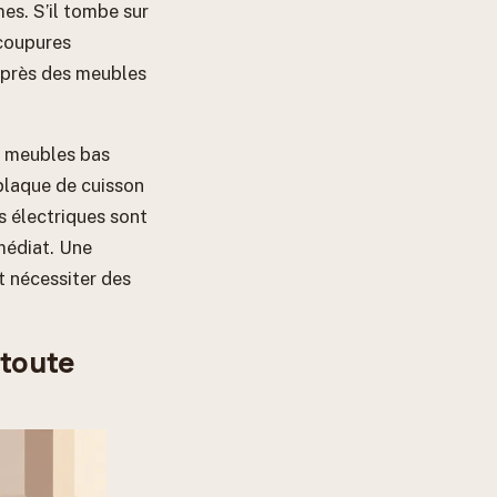
es. S’il tombe sur
 coupures
t près des meubles
es meubles bas
plaque de cuisson
s électriques sont
édiat. Une
t nécessiter des
 toute