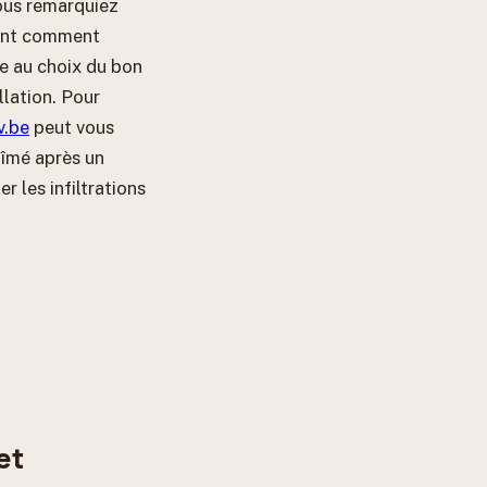
ous remarquiez
ment comment
te au choix du bon
llation. Pour
v.be
peut vous
bîmé après un
r les infiltrations
et