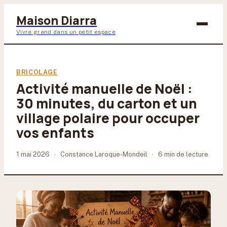
Maison Diarra
Vivre grand dans un petit espace
Bricolage
BRICOLAGE
Activité manuelle de Noël :
Maison & Déco
30 minutes, du carton et un
Jardinage
village polaire pour occuper
vos enfants
Lifestyle
1 mai 2026
·
Constance Laroque-Mondeil
·
6 min de lecture