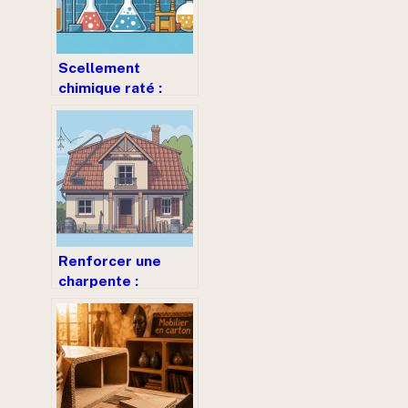
Scellement
chimique raté :
comprendre,
diagnostiquer et
réparer sans tout
casser
Renforcer une
charpente :
méthodes fiables,
coûts et
précautions à
connaître