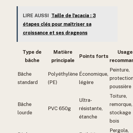
LIRE AUSSI
Taille de l'acacia : 3
étapes clés pour maîtriser sa
croissance et ses drageons
Type de
Matière
Usage
Points forts
bâche
principale
recomma
Peinture,
Bâche
Polyéthylène
Économique,
protectio
standard
(PE)
légère
poussière
Toiture,
Ultra-
Bâche
remorque,
PVC 650g
résistante,
lourde
stockage
étanche
bois
Pergola,