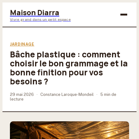
Maison Diarra
Vivre grand dans un petit espace
Bricolage
JARDINAGE
Bâche plastique : comment
Maison & Déco
choisir le bon grammage et la
Jardinage
bonne finition pour vos
besoins ?
Lifestyle
29 mai 2026
·
Constance Laroque-Mondeil
·
5 min de
lecture