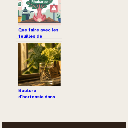
Que faire avec les
feuilles de
rhubarbe : idées,
sécurité et
astuces zéro
déchet
Bouture
d’hortensia dans
l’eau : 4 étapes
clés pour réussir
sans
pourrissement