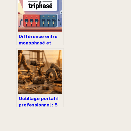
bonne solution
Différence entre
monophasé et
triphasé : comment
choisir la bonne
installation
électrique
Outillage portatif
professionnel : 5
critères
techniques pour
garantir votre
productivité