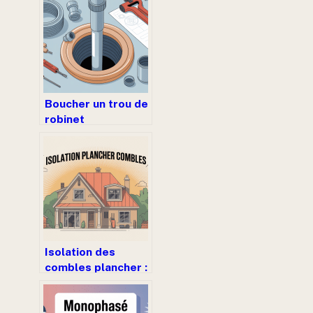
Boucher un trou de
robinet
autoperceur :
méthodes simples
et durables
Isolation des
combles plancher :
guide complet
pour choisir la