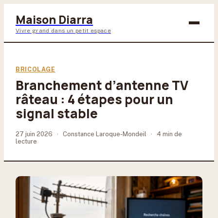
Maison Diarra
Vivre grand dans un petit espace
Bricolage
BRICOLAGE
Branchement d’antenne TV
Maison & Déco
râteau : 4 étapes pour un
Jardinage
signal stable
Lifestyle
27 juin 2026
·
Constance Laroque-Mondeil
·
4 min de
lecture