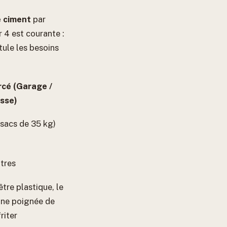
e ciment
par
r 4 est courante :
tule les besoins
cé (Garage /
sse)
 sacs de 35 kg)
itres
tre plastique, le
une poignée de
riter