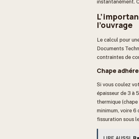
instantanément. C’
L’importan
l’ouvrage
Le calcul pour un
Documents Techniq
contraintes de c
Chape adhéren
Si vous coulez vo
épaisseur de 3 à 5
thermique (chape 
minimum, voire 6 c
fissuration sous 
LIRE AUSSI
Ra