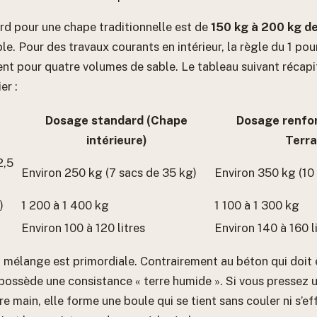
d pour une chape traditionnelle est de
150 kg à 200 kg d
e. Pour des travaux courants en intérieur, la règle du 1 pou
nt pour quatre volumes de sable. Le tableau suivant récapi
er :
Dosage standard (Chape
Dosage renfor
intérieure)
Terra
2,5
Environ 250 kg (7 sacs de 35 kg)
Environ 350 kg (10
)
1 200 à 1 400 kg
1 100 à 1 300 kg
Environ 100 à 120 litres
Environ 140 à 160 l
 mélange est primordiale. Contrairement au béton qui doit ê
possède une consistance « terre humide ». Si vous pressez 
 main, elle forme une boule qui se tient sans couler ni s’eff