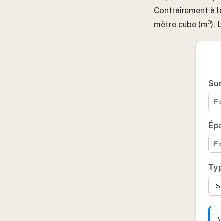
Contrairement à l
mètre cube (m³). L
Sur
Épa
Ty