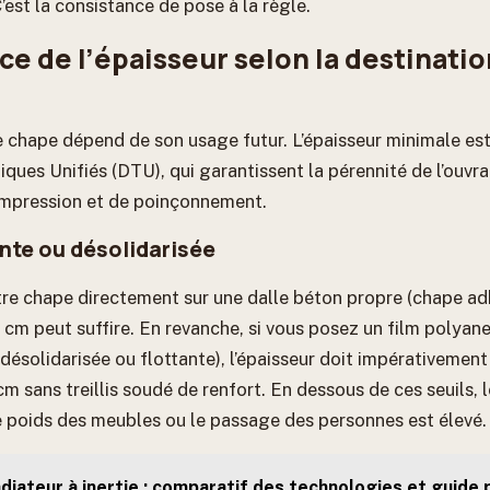
est la consistance de pose à la règle.
ce de l’épaisseur selon la destinatio
e chape dépend de son usage futur. L’épaisseur minimale est
ues Unifiés (DTU), qui garantissent la pérennité de l’ouvr
ompression et de poinçonnement.
te ou désolidarisée
tre chape directement sur une dalle béton propre (chape ad
 cm peut suffire. En revanche, si vous posez un film polyane
désolidarisée ou flottante), l’épaisseur doit impérativement
m sans treillis soudé de renfort. En dessous de ces seuils, l
le poids des meubles ou le passage des personnes est élevé.
diateur à inertie : comparatif des technologies et guide p