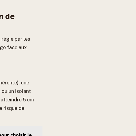
n de
 régie par les
age face aux
hérente), une
 ou un isolant
 atteindre 5 cm
e risque de
our choisir le