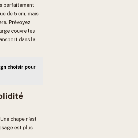
ais parfaitement
que de 5 cm, mais
ère. Prévoyez
marge couvre les
ransport dans la
gn choisir pour
olidité
 Une chape n’est
osage est plus