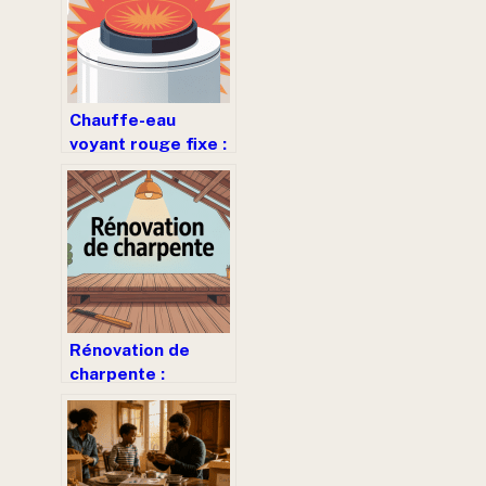
Chauffe-eau
voyant rouge fixe :
comprendre le
problème et le
résoudre
Rénovation de
charpente :
étapes, prix, aides
et erreurs à éviter