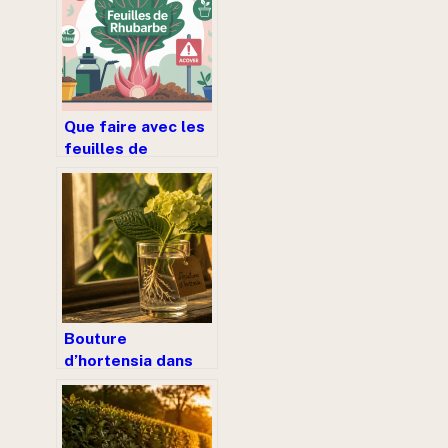
jardin ?
Que faire avec les
feuilles de
rhubarbe : idées,
sécurité et
astuces zéro
déchet
Bouture
d’hortensia dans
l’eau : 4 étapes
clés pour réussir
sans