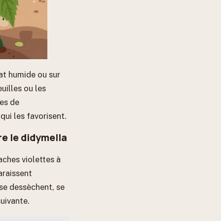
mat humide ou sur
uilles ou les
ies de
qui les favorisent.
re le didymella
aches violettes à
araissent
 se dessèchent, se
uivante.