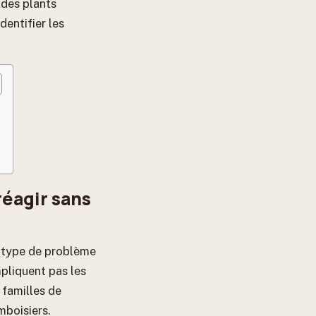
 des plants
dentifier les
éagir sans
el type de problème
mpliquent pas les
 familles de
mboisiers.