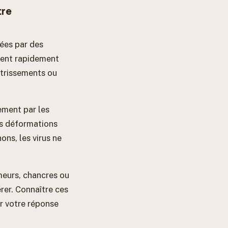
tre
sées par des
pent rapidement
étrissements ou
ement par les
es déformations
ns, les virus ne
meurs, chancres ou
érer. Connaître ces
er votre réponse