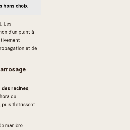
s bons choix
l. Les
non d’un plant à
ntivement
propagation et de
 arrosage
u des racines
,
hora ou
 puis flétrissent
 de manière