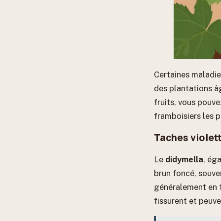
Certaines maladie
des plantations âg
fruits, vous pouve
framboisiers les p
Taches violett
Le
didymella
, ég
brun foncé, souve
généralement en f
fissurent et peuv