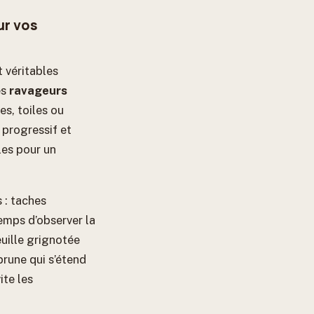
ur vos
 véritables
es
ravageurs
es, toiles ou
progressif et
les pour un
 : taches
emps d’observer la
euille grignotée
brune qui s’étend
ite les