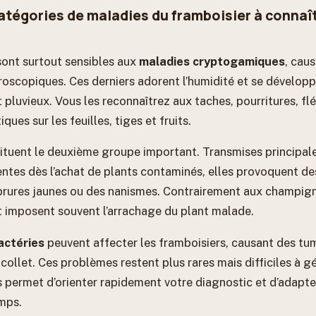
atégories de maladies du framboisier à connaî
sont surtout sensibles aux
maladies cryptogamiques
, cau
scopiques. Ces derniers adorent l’humidité et se dévelop
 pluvieux. Vous les reconnaîtrez aux taches, pourritures, fl
ques sur les feuilles, tiges et fruits.
ituent le deuxième groupe important. Transmises principal
ntes dès l’achat de plants contaminés, elles provoquent d
rbrures jaunes ou des nanismes. Contrairement aux champigno
t imposent souvent l’arrachage du plant malade.
actéries
peuvent affecter les framboisiers, causant des tu
collet. Ces problèmes restent plus rares mais difficiles à g
us permet d’orienter rapidement votre diagnostic et d’adapt
mps.