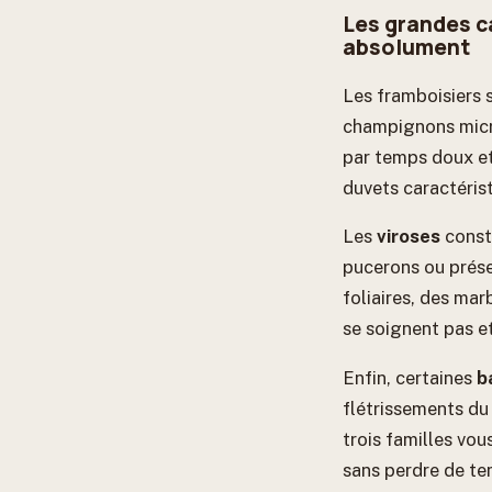
Les grandes c
absolument
Les framboisiers 
champignons micro
par temps doux et
duvets caractéristi
Les
viroses
const
pucerons ou prése
foliaires, des ma
se soignent pas e
Enfin, certaines
b
flétrissements du 
trois familles vo
sans perdre de te