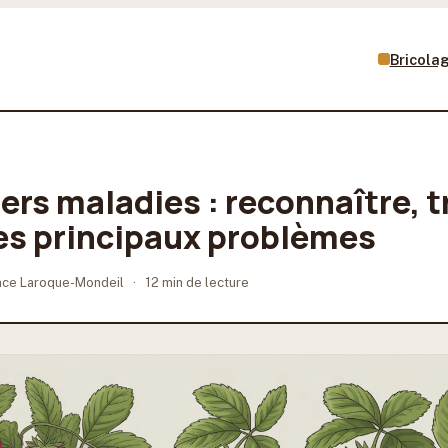
Bricola
rs maladies : reconnaître, tr
les principaux problèmes
nce Laroque-Mondeil
·
12 min de lecture