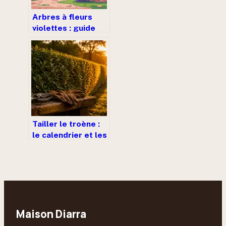
Arbres à fleurs
violettes : guide
des plus beaux
spécimens pour
votre jardin
Tailler le troène :
le calendrier et les
techniques pour
une haie dense et
vigoureuse
Maison Diarra