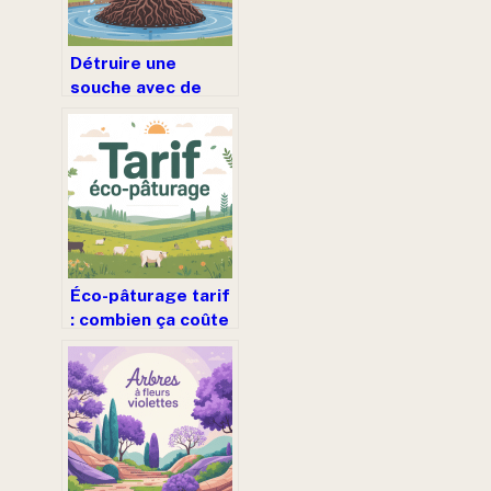
Détruire une
souche avec de
l’eau de javel :
bonne ou mauvaise
idée ?
Éco-pâturage tarif
: combien ça coûte
vraiment et
comment s’y
retrouver