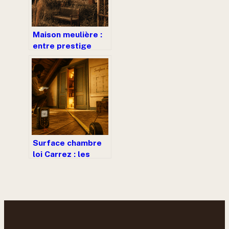
Maison meulière :
entre prestige
architectural et
défis de
rénovation
thermique
Surface chambre
loi Carrez : les
1,80m de hauteur
et le seuil des 8m²
à la loupe