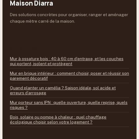
Maison Diarra
Des solutions concrètes pour organiser, ranger et aménager
chaque mètre carré de la maison.
À LIRE ENSUITE
Mur à ossature bois : 40 à 60 cm d’entraxe, et les couches
qui portent, isolent et protègent
Mur en brique intérieur : comment choisir, poser et réussir son
parement décoratif
Quand planter un camélia ? Saison idéale, sol acide et
erreurs d’arrosage
Mur porteur sans IPN : quelle ouverture, quelle reprise, quels
risques ?
Bois, solaire ou pompe à chaleur : quel chauffage
écologique choisir selon votre logement ?