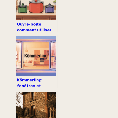
Ouvre-boîte
comment utiliser
pour ouvrir
facilement toutes
vos conserves
Kömmerling
fenêtres et
portes : avis,
gamme et choix
éclairé