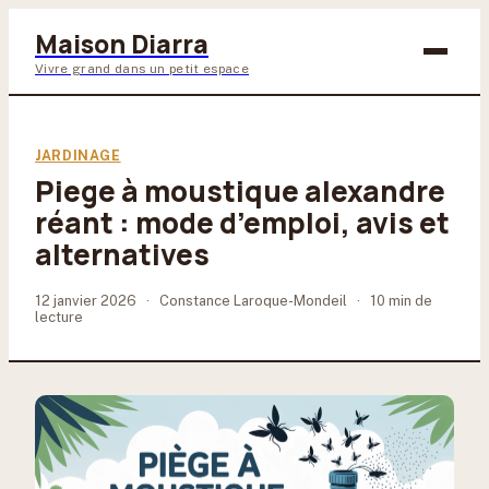
Maison Diarra
Vivre grand dans un petit espace
Bricolage
JARDINAGE
Piege à moustique alexandre
Maison & Déco
réant : mode d’emploi, avis et
Jardinage
alternatives
Lifestyle
12 janvier 2026
·
Constance Laroque-Mondeil
·
10 min de
lecture