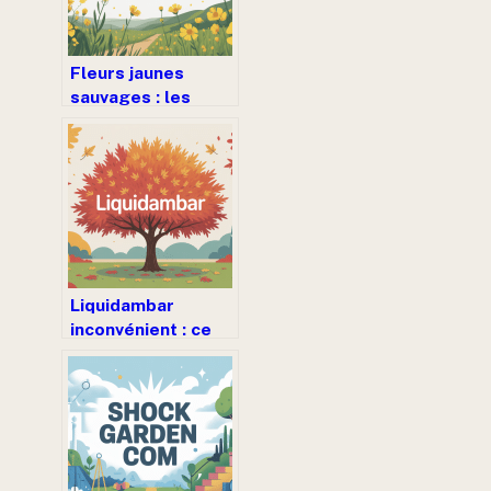
Fleurs jaunes
sauvages : les
reconnaître, les
nommer et les
protéger
Liquidambar
inconvénient : ce
qu’il faut vraiment
savoir avant de
planter