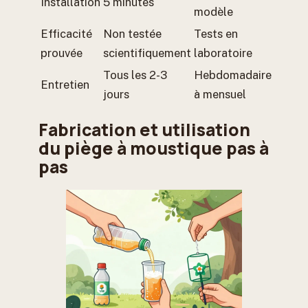
Installation
5 minutes
modèle
Efficacité
Non testée
Tests en
prouvée
scientifiquement
laboratoire
Tous les 2-3
Hebdomadaire
Entretien
jours
à mensuel
Fabrication et utilisation
du piège à moustique pas à
pas