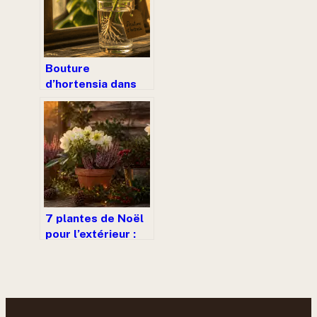
Bouture
d’hortensia dans
l’eau : 4 étapes
clés pour réussir
sans
pourrissement
7 plantes de Noël
pour l’extérieur :
des variétés
robustes qui
fleurissent sous le
gel