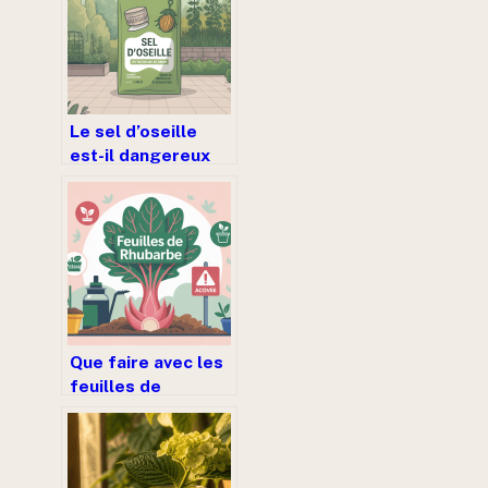
Le sel d’oseille
est-il dangereux
pour les plantes ou
peut-il aider au
jardin ?
Que faire avec les
feuilles de
rhubarbe : idées,
sécurité et
astuces zéro
déchet