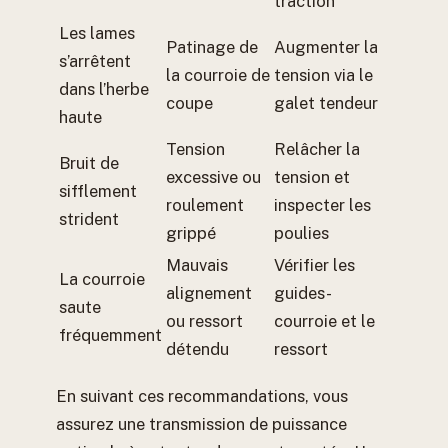
traction
Les lames
Patinage de
Augmenter la
s’arrêtent
la courroie de
tension via le
dans l’herbe
coupe
galet tendeur
haute
Tension
Relâcher la
Bruit de
excessive ou
tension et
sifflement
roulement
inspecter les
strident
grippé
poulies
Mauvais
Vérifier les
La courroie
alignement
guides-
saute
ou ressort
courroie et le
fréquemment
détendu
ressort
En suivant ces recommandations, vous
assurez une transmission de puissance