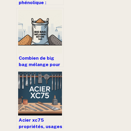
phénolique :
usages,
performances et
limites à bien
connaître
Combien de big
bag mélange pour
1m3 de béton : le
guide clair
Acier xc75
propriétés, usages