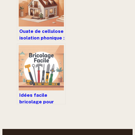
Ouate de cellulose
isolation phonique :
guide complet
pour un confort
acoustique réel
Idées facile
bricolage pour
débuter sans
stress et se faire
plaisir