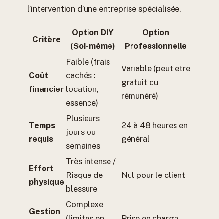
l’intervention d’une entreprise spécialisée.
Option DIY
Option
Critère
(Soi-même)
Professionnelle
Faible (frais
Variable (peut être
Coût
cachés :
gratuit ou
financier
location,
rémunéré)
essence)
Plusieurs
Temps
24 à 48 heures en
jours ou
requis
général
semaines
Très intense /
Effort
Risque de
Nul pour le client
physique
blessure
Complexe
Gestion
(limites en
Prise en charge