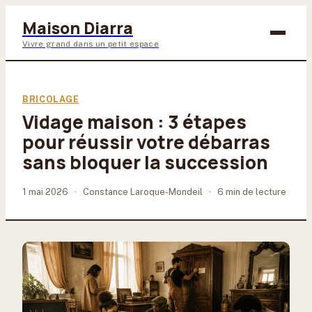
Maison Diarra
Vivre grand dans un petit espace
Bricolage
BRICOLAGE
Vidage maison : 3 étapes
Maison & Déco
pour réussir votre débarras
Jardinage
sans bloquer la succession
Lifestyle
1 mai 2026
·
Constance Laroque-Mondeil
·
6 min de lecture