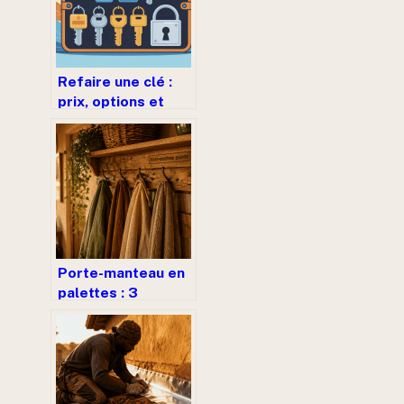
Refaire une clé :
prix, options et
astuces pour
payer le juste tarif
Porte-manteau en
palettes : 3
critères pour
garantir un bois
sain et durable