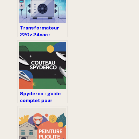
Transformateur
220v 24vac :
comment bien
choisir et
sécuriser votre
installation
Spyderco : guide
complet pour
choisir les
meilleurs couteaux
de la marque