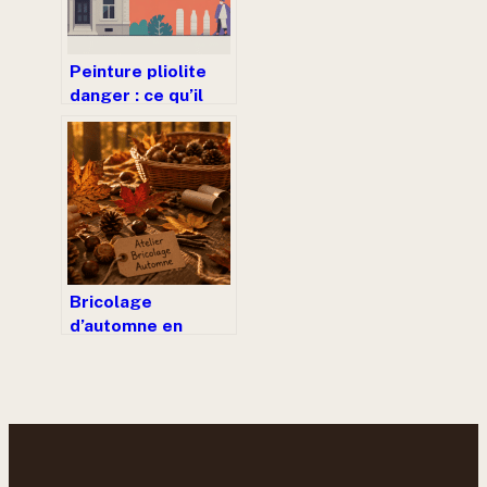
Peinture pliolite
danger : ce qu’il
faut vraiment
savoir avant d’en
appliquer
Bricolage
d’automne en
maternelle : 4
activités
naturelles pour
développer la
motricité fine