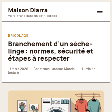
Maison Diarra
Vivre grand dans un petit espace
Bricolage
BRICOLAGE
Branchement d’un sèche-
Maison & Déco
linge : normes, sécurité et
Jardinage
étapes à respecter
Lifestyle
11 mars 2026
·
Constance Laroque-Mondeil
·
11 min de
lecture