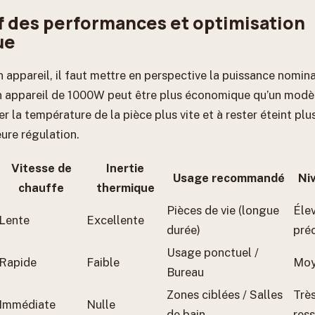
 des performances et optimisation
ue
n appareil, il faut mettre en perspective la puissance nomina
n appareil de 1000W peut être plus économique qu’un modèl
ser la température de la pièce plus vite et à rester éteint p
ure régulation.
Vitesse de
Inertie
Usage recommandé
Ni
chauffe
thermique
Pièces de vie (longue
Élev
Lente
Excellente
durée)
préc
Usage ponctuel /
Rapide
Faible
Moy
Bureau
Zones ciblées / Salles
Très
Immédiate
Nulle
de bain
ress