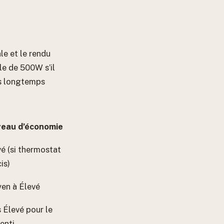
le et le rendu
e de 500W s’il
lus longtemps
veau d’économie
é (si thermostat
is)
en à Élevé
 Élevé pour le
enti