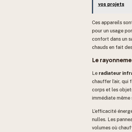
vos projets
Ces appareils son
pour un usage pon
confort dans un s
chauds en fait des
Le rayonnement
Le
radiateur inf
chauffer l’air, qu
corps et les objet
immédiate même si 
L’efficacité énerg
nulles. Les panne
volumes où chauffe