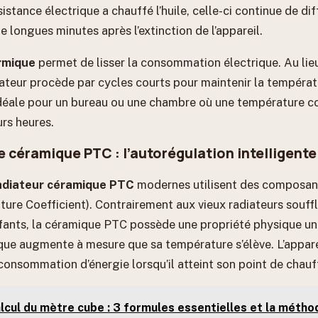
sistance électrique a chauffé l’huile, celle-ci continue de dif
 longues minutes après l’extinction de l’appareil.
ermique
permet de lisser la consommation électrique. Au lie
iateur procède par cycles courts pour maintenir la températ
 idéale pour un bureau ou une chambre où une température c
urs heures.
 céramique PTC : l’autorégulation intelligente
adiateur céramique PTC
modernes utilisent des composan
ture Coefficient). Contrairement aux vieux radiateurs souff
ffants, la céramique PTC possède une propriété physique uni
ique augmente à mesure que sa température s’élève. L’appare
consommation d’énergie lorsqu’il atteint son point de chauf
lcul du mètre cube : 3 formules essentielles et la métho