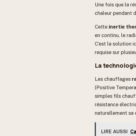
Une fois que la ré
chaleur pendant de
Cette
inertie th
en continu, le rad
C’est la solution
requise sur plusie
La technologie
Les chauffages
r
(Positive Tempera
simples fils chau
résistance électr
naturellement sa 
LIRE AUSSI
Ca