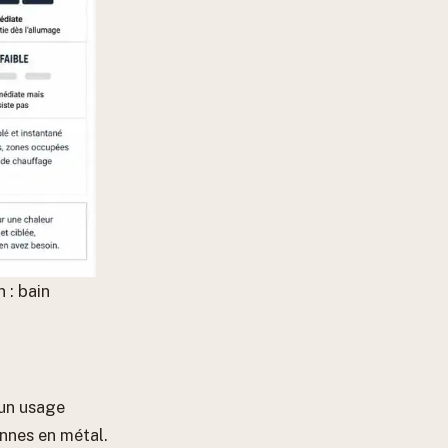
 : bain
 un usage
onnes en métal.