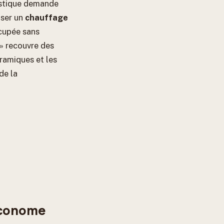
tique demande
iser un
chauffage
cupée sans
 » recouvre des
éramiques et les
de la
économe