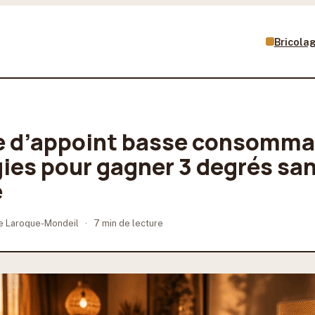
Bricola
 d’appoint basse consommat
ies pour gagner 3 degrés san
e
e Laroque-Mondeil
·
7 min de lecture