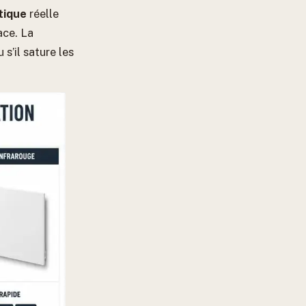
tique
réelle
ace. La
s’il sature les