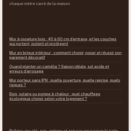
chaque mètre carré de la maison.
À LIRE ENSUITE
Mur à ossature bois : 40 à 60 cm d’entraxe, et les couches
qui portent, isolent et protègent
Mur en brique intérieur : comment choisir, poser et réussir son
parement décoratif
Quand planter un camélia ? Saison idéale, sol acide et
erreurs d’arrosage
Mur porteur sans IPN : quelle ouverture, quelle reprise, quels
risques ?
Bois, solaire ou pompe à chaleur : quel chauffage
écologique choisir selon votre logement ?
FICHES REPÈRES
Refaire une clé : prix, options et astuces pour payer le juste