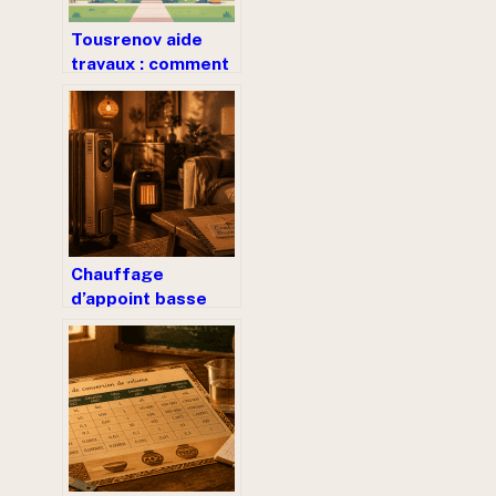
Tousrenov aide
travaux : comment
en profiter pour
vos projets
Chauffage
d’appoint basse
consommation : 3
technologies pour
gagner 3 degrés
sans alourdir sa
facture