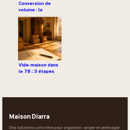
Conversion de
volume : la
méthode des 3
colonnes pour
éviter les erreurs
Vide-maison dans
le 78 : 3 étapes
pour vider une
demeure
efficacement
Maison Diarra
Des solutions concrètes pour organiser, ranger et aménager