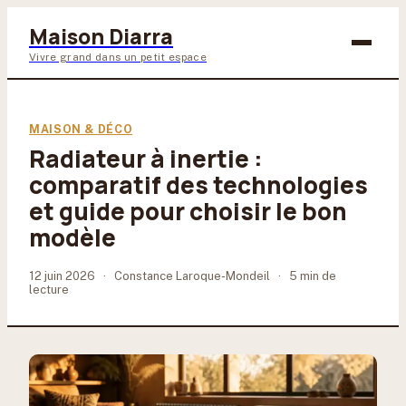
Maison Diarra
Vivre grand dans un petit espace
Bricolage
MAISON & DÉCO
Radiateur à inertie :
Maison & Déco
comparatif des technologies
Jardinage
et guide pour choisir le bon
modèle
Lifestyle
12 juin 2026
·
Constance Laroque-Mondeil
·
5 min de
lecture