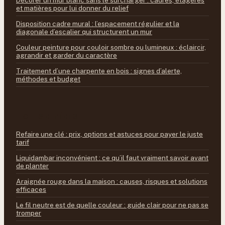
Décorer un mur blanc sans le surcharger : cadres, étagères
et matières pour lui donner du relief
Disposition cadre mural : l’espacement régulier et la
diagonale d’escalier qui structurent un mur
Couleur peinture pour couloir sombre ou lumineux : éclaircir,
agrandir et garder du caractère
Traitement d’une charpente en bois : signes d’alerte,
méthodes et budget
FICHES REPÈRES
Refaire une clé : prix, options et astuces pour payer le juste
tarif
Liquidambar inconvénient : ce qu’il faut vraiment savoir avant
de planter
Araignée rouge dans la maison : causes, risques et solutions
efficaces
Le fil neutre est de quelle couleur : guide clair pour ne pas se
tromper