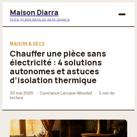
Maison Diarra
Vivre grand dans un petit espace
Bricolage
MAISON & DÉCO
Chauffer une pièce sans
Maison & Déco
électricité : 4 solutions
Jardinage
autonomes et astuces
d’isolation thermique
Lifestyle
30 mai 2026
·
Constance Laroque-Mondeil
·
5 min de
lecture