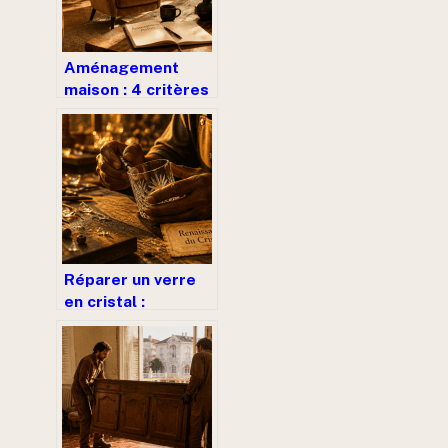
Aménagement
maison : 4 critères
de sélection pour
un mobilier durable
et la livraison
offerte
Réparer un verre
en cristal :
techniques, coûts
et adresses
d’artisans experts