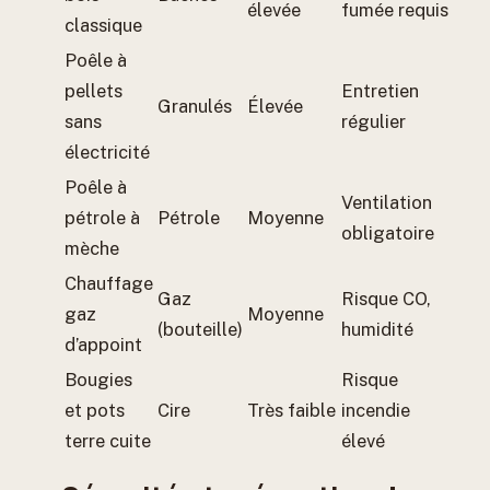
élevée
fumée requis
classique
Poêle à
pellets
Entretien
Granulés
Élevée
sans
régulier
électricité
Poêle à
Ventilation
pétrole à
Pétrole
Moyenne
obligatoire
mèche
Chauffage
Gaz
Risque CO,
gaz
Moyenne
(bouteille)
humidité
d’appoint
Bougies
Risque
et pots
Cire
Très faible
incendie
terre cuite
élevé