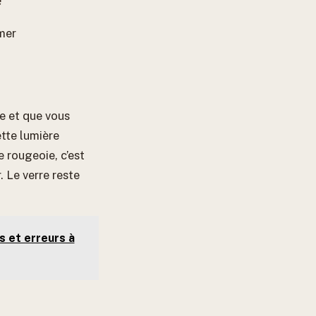
mer
ue et que vous
tte lumière
e rougeoie, c’est
. Le verre reste
s et erreurs à