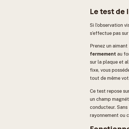
Le test de 
Si l’observation vi
s’effectue pas sur
Prenez un aimant 
fermement
au fo
sur la plaque et a
fixe, vous posséde
tout de même votr
Ce test repose sur
un champ magnétiq
conducteur. Sans c
rayonnement ou co
Fonctionn