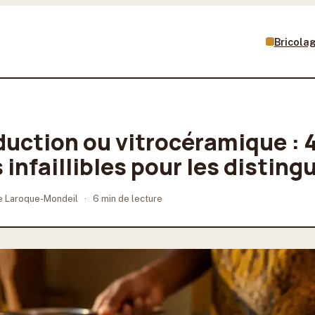
Bricola
duction ou vitrocéramique : 
nfaillibles pour les disting
e Laroque-Mondeil
·
6 min de lecture