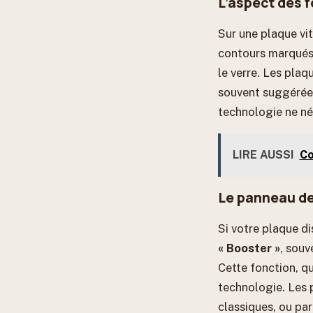
L’aspect des 
Sur une plaque vit
contours marqués.
le verre. Les plaq
souvent suggérées 
technologie ne né
LIRE AUSSI
Co
Le panneau d
Si votre plaque 
« Booster »
, souv
Cette fonction, q
technologie. Les 
classiques, ou par