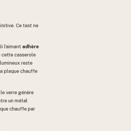
initive. Ce test ne
Si l’aimant
adhère
e cette casserole
 lumineux reste
 la plaque chauffe
 le verre génère
ntre un métal
mique chauffe par
e