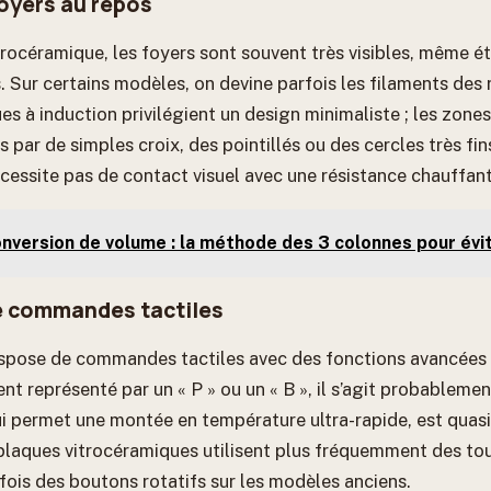
foyers au repos
rocéramique, les foyers sont souvent très visibles, même ét
 Sur certains modèles, on devine parfois les filaments des 
ues à induction privilégient un design minimaliste ; les zone
par de simples croix, des pointillés ou des cercles très fins
cessite pas de contact visuel avec une résistance chauffant
nversion de volume : la méthode des 3 colonnes pour évit
e commandes tactiles
dispose de commandes tactiles avec des fonctions avancée
ent représenté par un « P » ou un « B », il s’agit probablemen
ui permet une montée en température ultra-rapide, est quasi
plaques vitrocéramiques utilisent plus fréquemment des touc
fois des boutons rotatifs sur les modèles anciens.