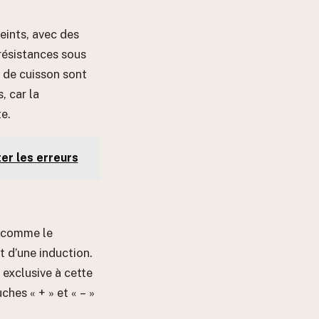
eints, avec des
résistances sous
s de cuisson sont
, car la
e.
er les erreurs
s comme le
t d’une induction.
 exclusive à cette
hes « + » et « – »