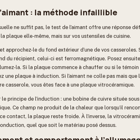
l’aimant : la méthode infaillible
suelle ne suffit pas, le test de l’aimant offre une réponse déf
 la plaque elle-même, mais sur vos ustensiles de cuisine.
et approchez-le du fond extérieur d’une de vos casseroles. 
nd du récipient, celui-ci est ferromagnétique. Posez ensuit
llumez-la. Si la plaque commence à chauffer ou si le témoin
z une plaque à induction. Si l’aimant ne colle pas mais que
e casserole, vous êtes face à une plaque vitrocéramique.
 le principe de l’induction : une bobine de cuivre située sous
ue. Ce champ ne produit de la chaleur que lorsqu’il renco
e contact, la plaque reste froide. À l’inverse, la vitrocéra
nduction, quel que soit le matériau posé dessus.
ement et comportement à l’allumag