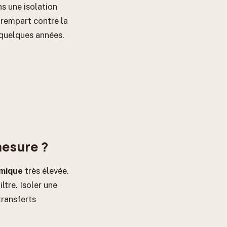
ns une isolation
 rempart contre la
quelques années.
mesure ?
rmique
très élevée.
ltre. Isoler une
transferts