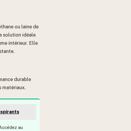
éthane ou laine de
a solution idéale
me intérieur. Elle
stante.
rmance durable
s matériaux.
nspirants
Accédez au