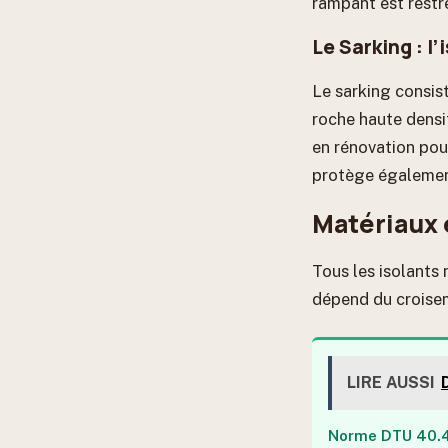
rampant est restre
Le Sarking : l’
Le sarking consis
roche haute densit
en rénovation pou
protège également
Matériaux e
Tous les isolants
dépend du croisem
LIRE AUSSI
Norme DTU 40.41