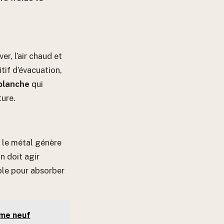
er, l’air chaud et
tif d’évacuation,
blanche
qui
ture.
r le métal génère
n doit agir
ble pour absorber
mme neuf