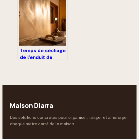
erreurs de dosage
qui ruinent un sol
Temps de séchage
de l’enduit de
lissage : pourquoi
attendre 24h évite
de ruiner votre
ponçage
Maison Diarra
Des solutions concrètes pour organiser, ranger et aménager
chaque mètre carré de la maison.