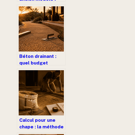
bien choisir,
réparer ou
remplacer
Béton drainant :
quel budget
prévoir au m2
selon l’épaisseur
et les finitions ?
Calcul pour une
chape : la méthode
exacte et 2